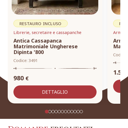
RESTAURO INCLUSO
RES
Librerie, secretaire e cassapanche
Armadi,
Antica Cassapanca
Armad
Matrimoniale Ungherese
Masse
Dipinta '800
Codice:
Codice:
3491
1.55
980
€
DETTAGLIO