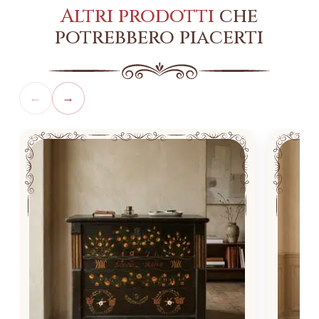
Altri prodotti
che
potrebbero piacerti
←
→