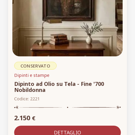
CONSERVATO
Dipinti e stampe
Dipinto ad Olio su Tela - Fine '700
Nobildonna
Codice:
2221
2.150
€
DETTAGLIO