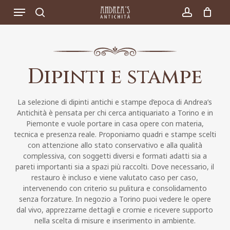
Skip
Menu
to
search
account
main
content
Dipinti e stampe
La selezione di dipinti antichi e stampe d’epoca di Andrea’s
Antichità è pensata per chi cerca antiquariato a Torino e in
Piemonte e vuole portare in casa opere con materia,
tecnica e presenza reale. Proponiamo quadri e stampe scelti
con attenzione allo stato conservativo e alla qualità
complessiva, con soggetti diversi e formati adatti sia a
pareti importanti sia a spazi più raccolti. Dove necessario, il
restauro è incluso e viene valutato caso per caso,
intervenendo con criterio su pulitura e consolidamento
senza forzature. In negozio a Torino puoi vedere le opere
dal vivo, apprezzarne dettagli e cromie e ricevere supporto
nella scelta di misure e inserimento in ambiente.