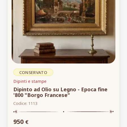
CONSERVATO
Dipinti e stampe
Dipinto ad Olio su Legno - Epoca fine
'800 "Borgo Francese"
Codice:
1113
950
€