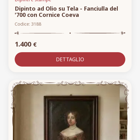
Dipinto ad Olio su Tela - Fanciulla del
'700 con Cornice Coeva
Codice:
3188
1.400
€
DETTAGLIO