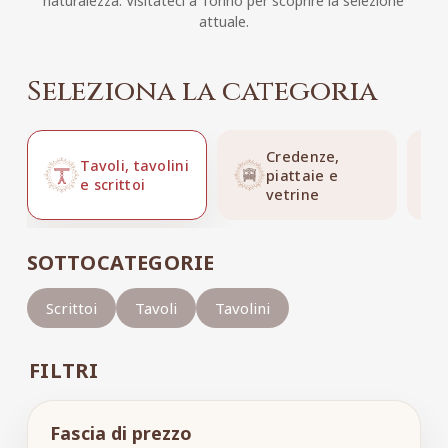
naturalezza. Visitateci a Torino per scoprire la selezione
attuale.
Seleziona la categoria
Credenze,
Tavoli, tavolini
piattaie e
e scrittoi
vetrine
SOTTOCATEGORIE
Scrittoi
Tavoli
Tavolini
FILTRI
Fascia di prezzo