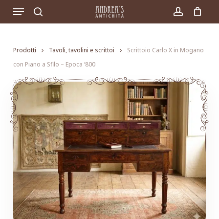
Skip
Menu
to
search
account
main
content
Prodotti
Tavoli, tavolini e scrittoi
Scrittoio Carlo X in Mogano
con Piano a Sfilo – Epoca ‘800