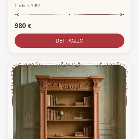
Codice:
3491
980
€
DETTAGLIO