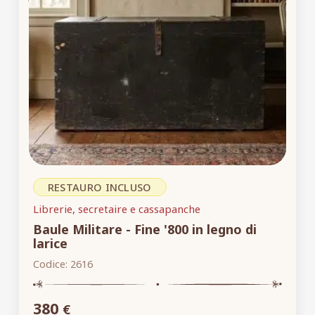
RESTAURO INCLUSO
Librerie, secretaire e cassapanche
Baule Militare - Fine '800 in legno di
larice
Codice:
2616
380
€