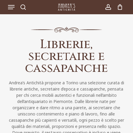
Skip
Menu
to
search
account
main
content
Librerie,
secretaire e
cassapanche
Andrea’s Antichità propone a Torino una selezione curata di
librerie antiche, secretaire d’epoca e cassapanche, pensata
per chi cerca mobili autentici e funzionali nell’ambito
dell’antiquariato in Piemonte. Dalle librerie nate per
organizzare e dare ritmo a una parete, ai secretaire che
uniscono contenimento e piano di lavoro, fino alle
cassapanche più capienti e versatili, ogni pezzo è scelto per
qualità dei materiali, proporzioni e presenza nello spazio.
Dove previsto, il restauro conservativo è incluso e viene