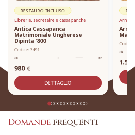
RESTAURO INCLUSO
RES
Librerie, secretaire e cassapanche
Armadi,
Antica Cassapanca
Armad
Matrimoniale Ungherese
Masse
Dipinta '800
Codice:
Codice:
3491
1.55
980
€
DETTAGLIO
Domande
frequenti