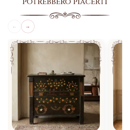
potrebbero piacerti
←
→