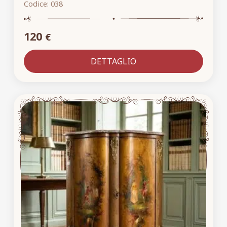
Codice:
038
120
€
DETTAGLIO