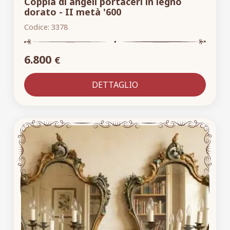
Coppia di angeli portaceri in legno
dorato - II metà '600
Codice:
3378
6.800
€
DETTAGLIO