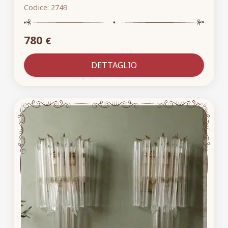
Codice:
2749
780
€
DETTAGLIO