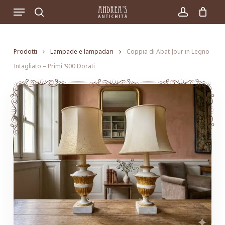
Skip
Menu
to
search
account
main
content
Prodotti
Lampade e lampadari
Coppia di Abat-Jour in Legno
Intagliato – Primi ‘900 Dorati