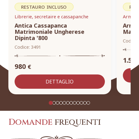
RESTAURO INCLUSO
RES
Librerie, secretaire e cassapanche
Armadi,
Antica Cassapanca
Armad
Matrimoniale Ungherese
Masse
Dipinta '800
Codice:
Codice:
3491
1.55
980
€
DETTAGLIO
Domande
frequenti