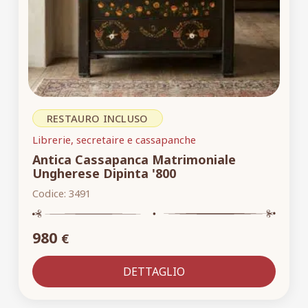
RESTAURO INCLUSO
Librerie, secretaire e cassapanche
Antica Cassapanca Matrimoniale
Ungherese Dipinta '800
Codice:
3491
980
€
DETTAGLIO