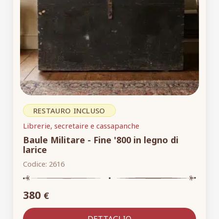
RESTAURO INCLUSO
Librerie, secretaire e cassapanche
Baule Militare - Fine '800 in legno di
larice
Codice:
2616
380
€
DETTAGLIO