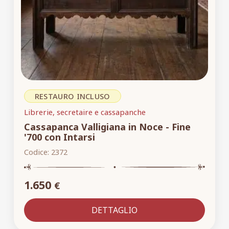
RESTAURO INCLUSO
Librerie, secretaire e cassapanche
Cassapanca Valligiana in Noce - Fine
'700 con Intarsi
Codice:
2372
1.650
€
DETTAGLIO