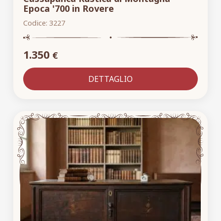
Epoca '700 in Rovere
Codice:
3227
1.350
€
DETTAGLIO