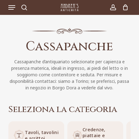
Skip
Menu
to
search
account
main
content
Cassapanche
Cassapanche d’antiquariato selezionate per capienza e
presenza materica, ideali in ingresso, ai piedi del letto o in
soggiorno come contenitore e seduta. Per misure e
disponibilità contattaci: siamo a Torino; se preferisci, passa
in negozio in Borgo Dora a vederle dal vivo.
Seleziona la categoria
Credenze,
Tavoli, tavolini
piattaie e
e scrittoi