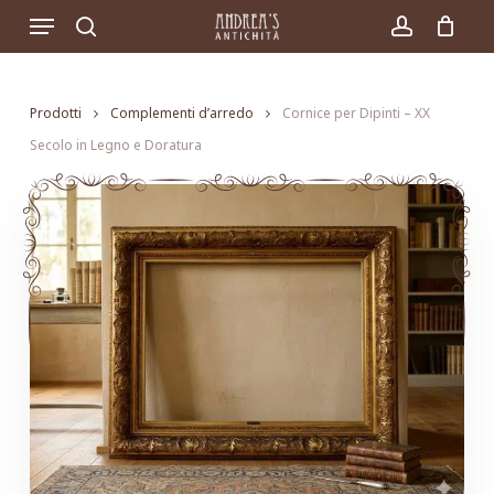
Skip
Menu
to
search
account
main
content
Prodotti
Complementi d’arredo
Cornice per Dipinti – XX
Secolo in Legno e Doratura