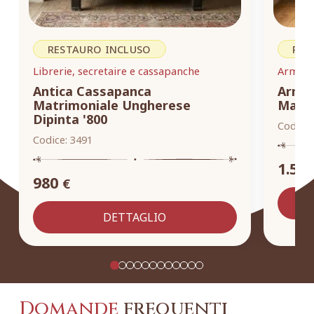
RESTAURO INCLUSO
RES
Librerie, secretaire e cassapanche
Armadi,
Antica Cassapanca
Armad
Matrimoniale Ungherese
Masse
Dipinta '800
Codice:
Codice:
3491
1.55
980
€
DETTAGLIO
Domande
frequenti