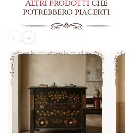
Altri prodotti
che
potrebbero piacerti
←
→