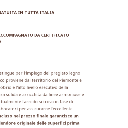
RATUITA IN TUTTA ITALIA
 ACCOMPAGNATO DA CERTIFICATO
À
istingue per l'impiego del pregiato legno
co proviene dal territorio del Piemonte e
brio e l'alto livello esecutivo della
ura solida è arricchita da linee armoniose e
ualmente l'arredo si trova in fase di
aboratori per assicurarne l'eccellente
ncluso nel prezzo finale garantisce un
endore originale delle superfici prima