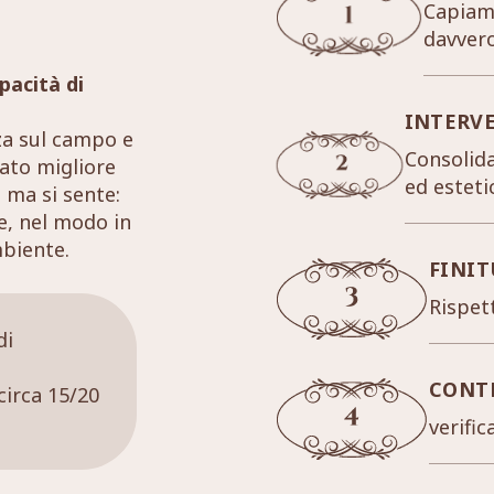
Capiamo
davver
pacità di
INTERV
za sul campo e
Consolida
tato migliore
ed esteti
 ma si sente:
re, nel modo in
mbiente.
FINIT
Rispett
di
CONT
circa 15/20
verific