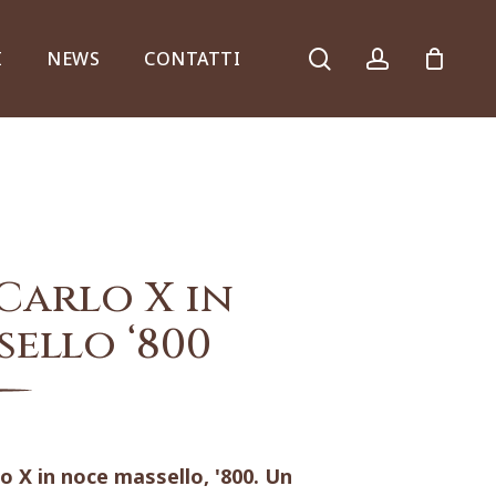
search
account
I
NEWS
CONTATTI
Armadi, comò e ribalte
Carlo X in
ello ‘800
Specchiere e consolle
 X in noce massello, '800. Un
Complementi d’arredo