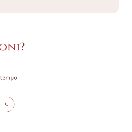
oni
?
e tempo