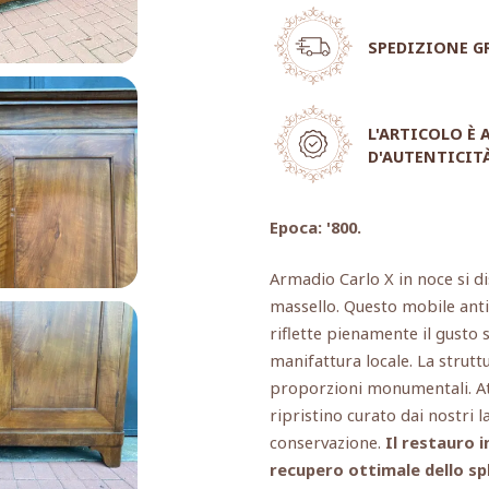
SPEDIZIONE G
L'ARTICOLO È
D'AUTENTICIT
Epoca: '800.
Armadio Carlo X in noce si d
massello. Questo mobile anti
riflette pienamente il gusto so
manifattura locale. La strutt
proporzioni monumentali. Att
ripristino curato dai nostri l
conservazione.
Il restauro i
recupero ottimale dello spl