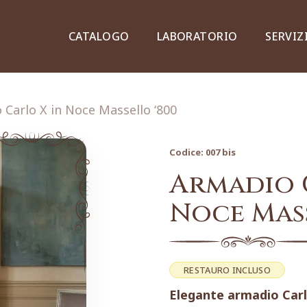
CATALOGO
LABORATORIO
SERVIZ
 Carlo X in Noce Massello ‘800
Codice:
007 bis
Credenze, piattaie e vetrine
Armadio 
Noce Mass
Lampade e lampadari
RESTAURO INCLUSO
Elegante armadio Carlo
Dipinti e stampe