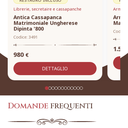
Librerie, secretaire e cassapanche
Armadi,
Antica Cassapanca
Armad
Matrimoniale Ungherese
Masse
Dipinta '800
Codice:
Codice:
3491
1.55
980
€
DETTAGLIO
Domande
frequenti