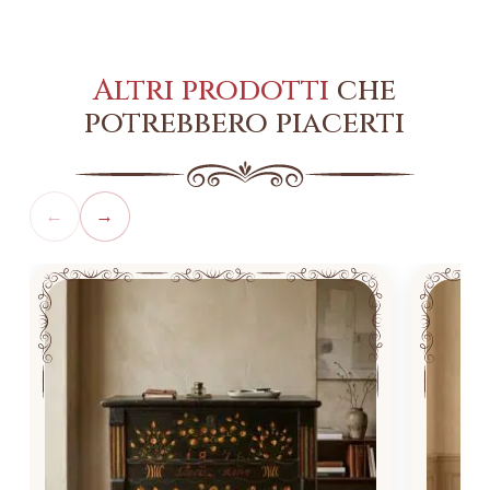
Altri prodotti
che
potrebbero piacerti
←
→