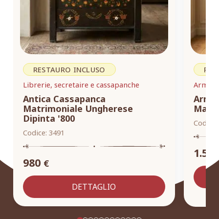
RESTAURO INCLUSO
RES
Librerie, secretaire e cassapanche
Armadi,
Antica Cassapanca
Armad
Matrimoniale Ungherese
Masse
Dipinta '800
Codice:
Codice:
3491
1.55
980
€
DETTAGLIO