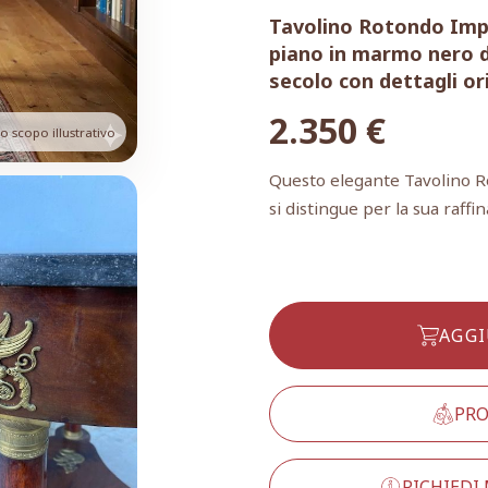
Tavolino Rotondo Impe
piano in marmo nero d
secolo con dettagli ori
2.350
€
 scopo illustrativo
Questo elegante Tavolino R
si distingue per la sua raffi
AGGI
PRO
RICHIEDI