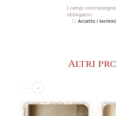
I campi contrassegnati
obbligatori
Accetto i termini
Altri pr
←
→