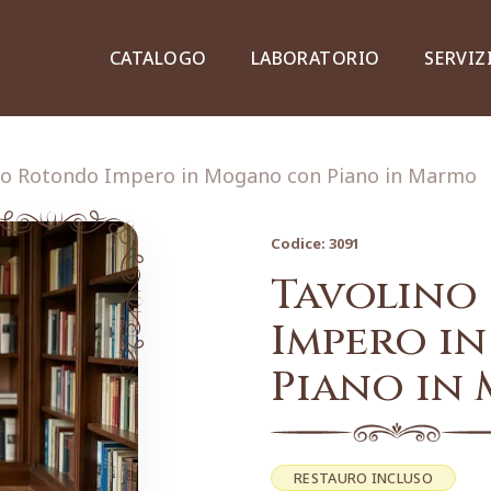
CATALOGO
LABORATORIO
SERVIZ
no Rotondo Impero in Mogano con Piano in Marmo
Codice:
3091
Credenze, piattaie e vetrine
Tavolino
Impero i
Piano in
Lampade e lampadari
Dipinti e stampe
RESTAURO INCLUSO