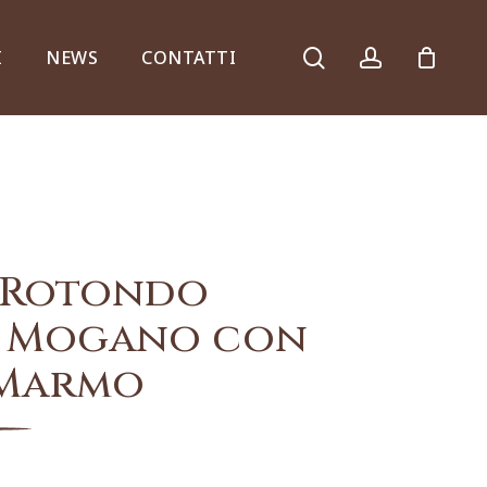
search
account
I
NEWS
CONTATTI
Armadi, comò e ribalte
 Rotondo
n Mogano con
 Marmo
Specchiere e consolle
Complementi d’arredo