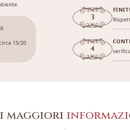
mbiente.
FINIT
Rispett
di
CONT
circa 15/20
verific
i maggiori
informazi