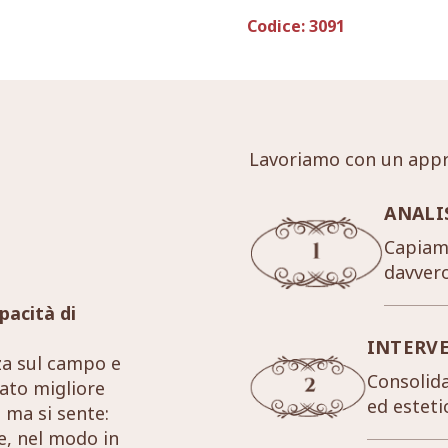
Codice:
3091
Lavoriamo con un appr
ANALI
Capiamo
davver
pacità di
INTERV
za sul campo e
Consolida
tato migliore
ed esteti
 ma si sente:
re, nel modo in