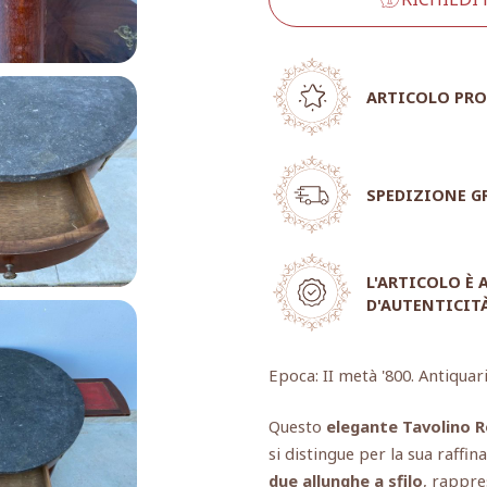
ARTICOLO PRO
SPEDIZIONE G
L'ARTICOLO È
D'AUTENTICIT
Epoca: II metà '800. Antiquar
Questo
elegante Tavolino 
si distingue per la sua raffi
due allunghe a sfilo
, rappre