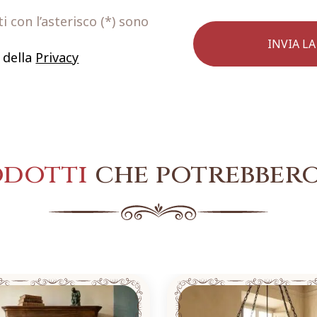
 con l’asterisco (*) sono
 della
Privacy
odotti
che potrebbero