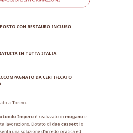
POSTO CON RESTAURO INCLUSO
RATUITA IN TUTTA ITALIA
 ACCOMPAGNATO DA CERTIFICATO
À
iato a Torino.
Rotondo Impero
è realizzato in
mogano
e
nata lavorazione. Dotato di
due cassetti
e
senta una soluzione d'arredo pratica ed