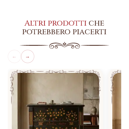
Altri prodotti
che
potrebbero piacerti
←
→