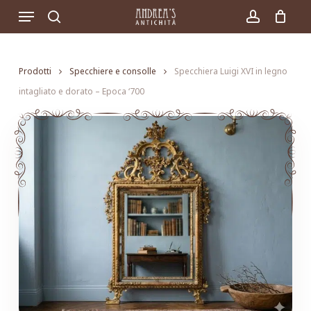
Skip
Menu
to
search
account
main
content
Prodotti
Specchiere e consolle
Specchiera Luigi XVI in legno
intagliato e dorato – Epoca ‘700