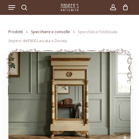
Skip
Menu
to
search
account
main
content
Prodotti
Specchiere e consolle
Specchiera Fondosala
Impero dell’800 Laccata e Dorata