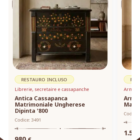
RESTAURO INCLUSO
RES
Librerie, secretaire e cassapanche
Armadi,
Antica Cassapanca
Armad
Matrimoniale Ungherese
Masse
Dipinta '800
Codice:
Codice:
3491
1.55
980
€