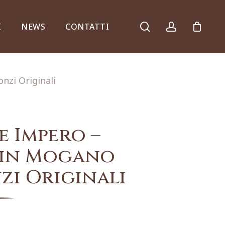
search
account
I
NEWS
CONTATTI
nzi Originali
Armadi, comò e ribalte
e Impero –
0 in Mogano
zi Originali
Specchiere e consolle
Complementi d’arredo