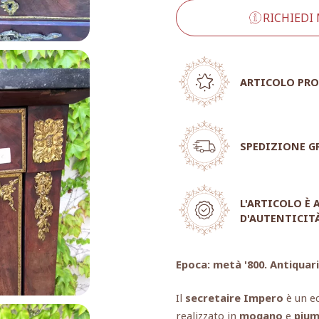
RICHIEDI
ARTICOLO PRO
SPEDIZIONE G
L'ARTICOLO È
D'AUTENTICIT
Epoca: metà '800. Antiquar
Il
secretaire Impero
è un ec
realizzato in
mogano
e
pium