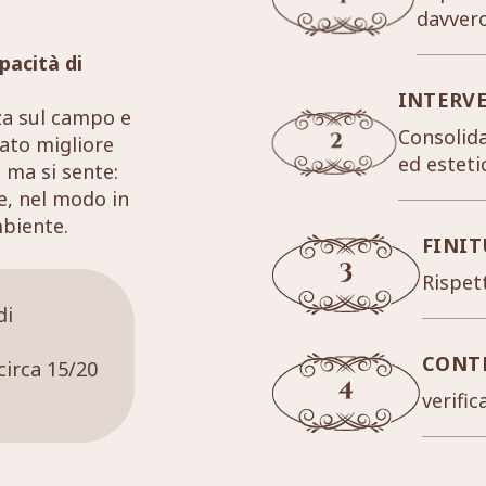
davver
pacità di
INTERV
za sul campo e
Consolida
tato migliore
ed esteti
 ma si sente:
re, nel modo in
mbiente.
FINIT
Rispett
di
CONT
circa 15/20
verific