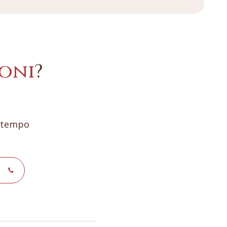
oni
?
e tempo