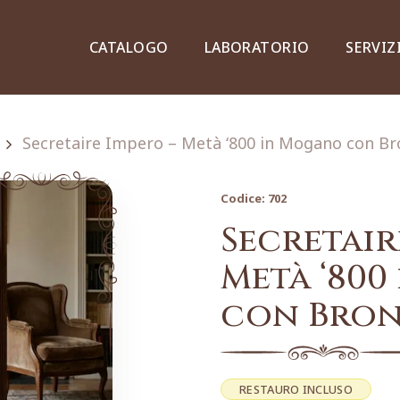
CATALOGO
LABORATORIO
SERVIZ
Secretaire Impero – Metà ‘800 in Mogano con Bro
Codice:
702
Credenze, piattaie e vetrine
Secretair
Metà ‘80
con Bron
Lampade e lampadari
Dipinti e stampe
RESTAURO INCLUSO