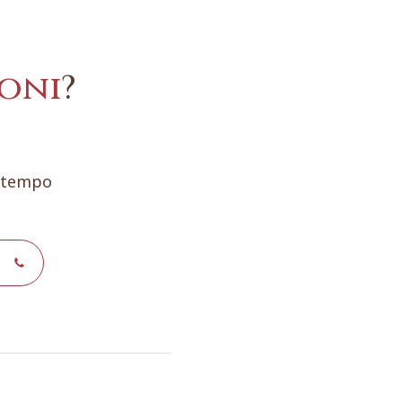
oni
?
e tempo