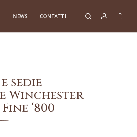
search
account
I
NEWS
CONTATTI
Armadi, comò e ribalte
e sedie
e Winchester
Fine ‘800
Specchiere e consolle
Complementi d’arredo