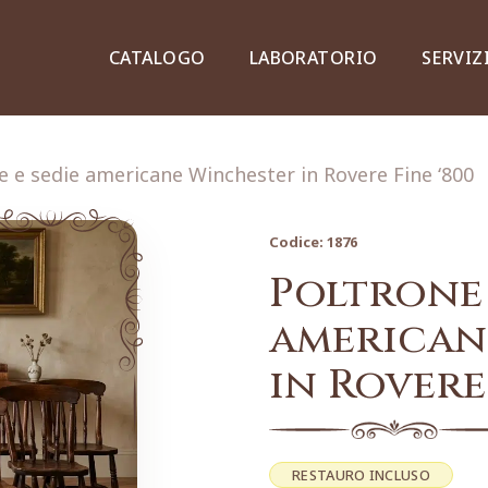
CATALOGO
LABORATORIO
SERVIZ
e e sedie americane Winchester in Rovere Fine ‘800
Codice:
1876
Credenze, piattaie e vetrine
Poltrone 
american
in Rovere 
Lampade e lampadari
Dipinti e stampe
RESTAURO INCLUSO