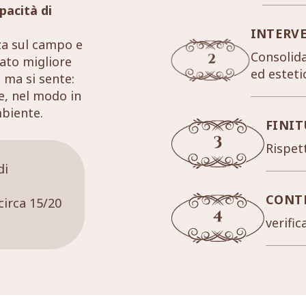
pacità di
INTERV
za sul campo e
Consolida
tato migliore
ed esteti
 ma si sente:
re, nel modo in
mbiente.
FINIT
Rispett
di
CONT
circa 15/20
verific