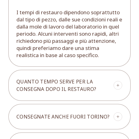
I tempi di restauro dipendono soprattutto
dal tipo di pezzo, dalle sue condizioni reali e
dalla mole di lavoro del laboratorio in quel
periodo. Alcuni interventi sono rapidi, altri
richiedono più passaggi e più attenzione,
quindi preferiamo dare una stima
realistica in base al caso specifico.
QUANTO TEMPO SERVE PER LA
CONSEGNA DOPO IL RESTAURO?
In generale, dalla fine del restauro la
consegna richiede mediamente circa 10 –
CONSEGNATE ANCHE FUORI TORINO?
15 giorni. Questo intervallo può variare in
base alla zona di destinazione, al tipo di
pezzo e alla logistica necessaria per
Sì, organizziamo consegne anche fuori