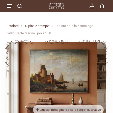
Skip
Menu
to
search
account
main
content
Prodotti
Dipinti e stampe
Dipinto ad olio fiammingo
raffigurante Marina Epoca ‘800
Questa immagine è a solo scopo illustrativo