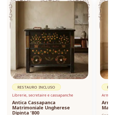
RESTAURO INCLUSO
RES
Librerie, secretaire e cassapanche
Armadi,
Antica Cassapanca
Armad
Matrimoniale Ungherese
Masse
Dipinta '800
Codice: