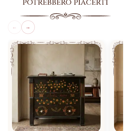
potrebbero piacerti
←
→