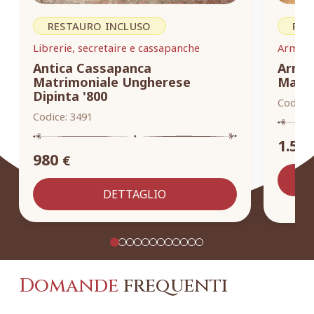
RESTAURO INCLUSO
RES
Librerie, secretaire e cassapanche
Armadi,
Antica Cassapanca
Armad
Matrimoniale Ungherese
Masse
Dipinta '800
Codice:
Codice:
3491
1.55
980
€
DETTAGLIO
Domande
frequenti