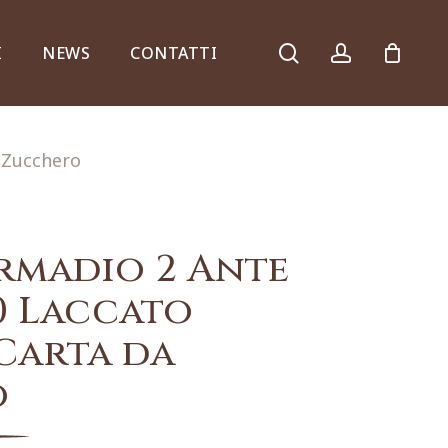
search
account
I
NEWS
CONTATTI
 Zucchero
Armadi, comò e ribalte
rmadio 2 Ante
0 Laccato
Carta da
Specchiere e consolle
o
Complementi d’arredo