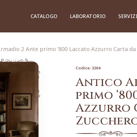
CATALOGO
LABORATORIO
SERVIZ
Armadio 2 Ante primo ‘800 Laccato Azzurro Carta da
Codice:
3204
Credenze, piattaie e vetrine
Antico A
primo ‘80
Azzurro 
Lampade e lampadari
Zuccher
Dipinti e stampe