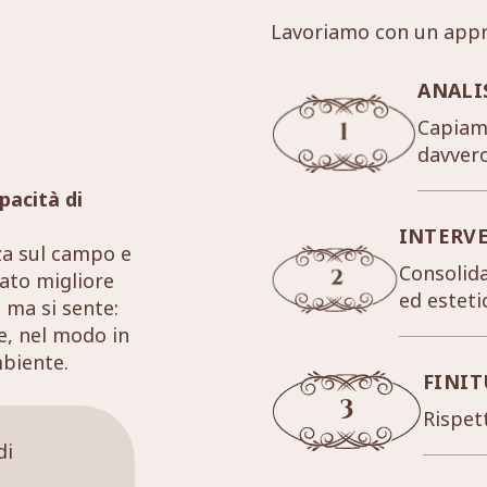
Lavoriamo con un appr
ANALI
Capiamo
davver
pacità di
INTERV
za sul campo e
Consolida
tato migliore
ed esteti
 ma si sente:
re, nel modo in
mbiente.
FINIT
Rispett
di