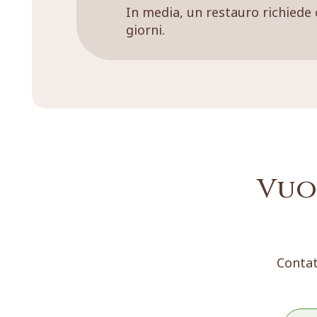
In media, un restauro richiede 
giorni.
Vuo
Contat