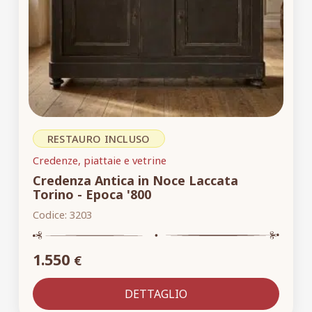
RESTAURO INCLUSO
Credenze, piattaie e vetrine
Credenza Antica in Noce Laccata
Torino - Epoca '800
Codice:
3203
1.550
€
DETTAGLIO