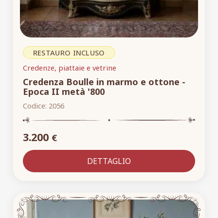
RESTAURO INCLUSO
Credenze, piattaie e vetrine
Credenza Boulle in marmo e ottone -
Epoca II metà '800
Codice:
2056
3.200
€
DETTAGLIO