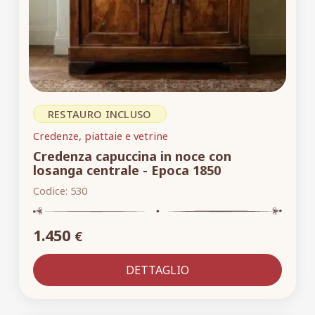
RESTAURO INCLUSO
Credenze, piattaie e vetrine
Credenza capuccina in noce con
losanga centrale - Epoca 1850
Codice:
530
1.450
€
DETTAGLIO