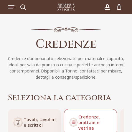
Skip
Menu
to
search
account
main
content
Credenze
Credenze d’antiquariato selezionate per materiali e capacità,
ideali per sala da pranzo o cucina e perfette anche in interni
contemporanei. Disponibili a Torino: contattaci per misure,
dettagli e consegna/spedizione.
Seleziona la categoria
Credenze,
Tavoli, tavolini
piattaie e
e scrittoi
vetrine