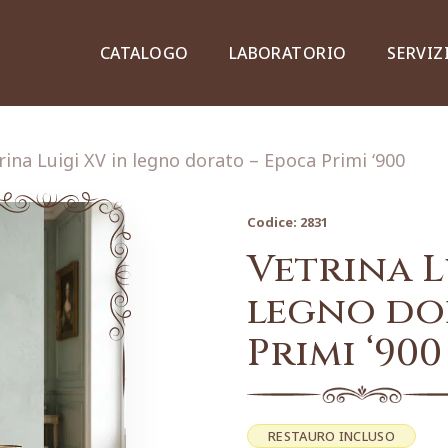
CATALOGO
LABORATORIO
SERVIZ
rina Luigi XV in legno dorato – Epoca Primi ‘900
Codice:
2831
Credenze, piattaie e vetrine
Vetrina L
legno do
Primi ‘900
Lampade e lampadari
Dipinti e stampe
RESTAURO INCLUSO