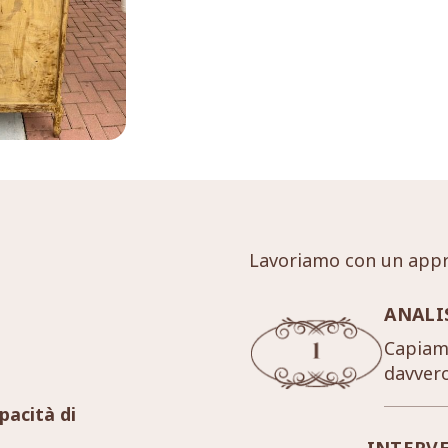
Lavoriamo con un appr
ANALI
Capiamo
davver
pacità di
INTERV