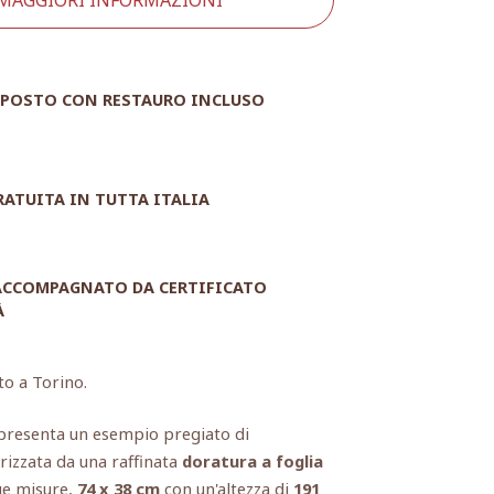
POSTO CON RESTAURO INCLUSO
RATUITA IN TUTTA ITALIA
 ACCOMPAGNATO DA CERTIFICATO
À
to a Torino.
resenta un esempio pregiato di
rizzata da una raffinata
doratura a foglia
sue misure,
74 x 38 cm
con un'altezza di
191