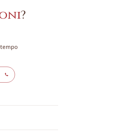
oni
?
e tempo