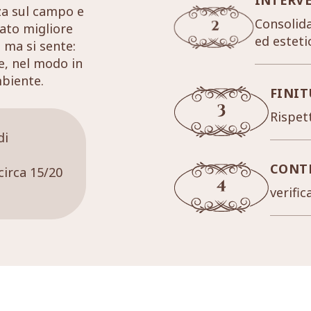
za sul campo e
Consolida
tato migliore
ed esteti
 ma si sente:
re, nel modo in
mbiente.
FINIT
Rispett
di
CONT
circa 15/20
verific