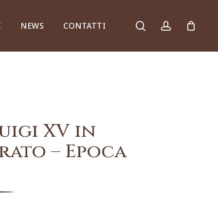
search
account
I
NEWS
CONTATTI
Armadi, comò e ribalte
uigi XV in
rato – Epoca
Specchiere e consolle
Complementi d’arredo