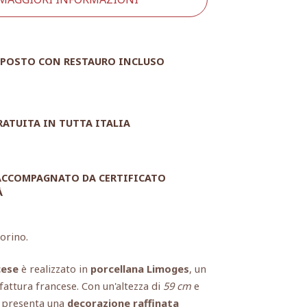
POSTO CON RESTAURO INCLUSO
RATUITA IN TUTTA ITALIA
 ACCOMPAGNATO DA CERTIFICATO
À
orino.
cese
è realizzato in
porcellana Limoges
, un
attura francese. Con un'altezza di
59 cm
e
so presenta una
decorazione raffinata