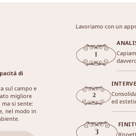
Lavoriamo con un appr
ANALI
Capiamo
davver
pacità di
INTERV
za sul campo e
Consolida
tato migliore
ed esteti
 ma si sente:
re, nel modo in
mbiente.
FINIT
Rispett