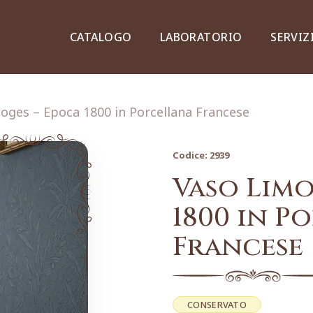
CATALOGO
LABORATORIO
SERVIZ
oges – Epoca 1800 in Porcellana Francese
Codice:
2939
Credenze, piattaie e vetrine
Vaso Limo
1800 in P
Francese
Lampade e lampadari
Dipinti e stampe
CONSERVATO