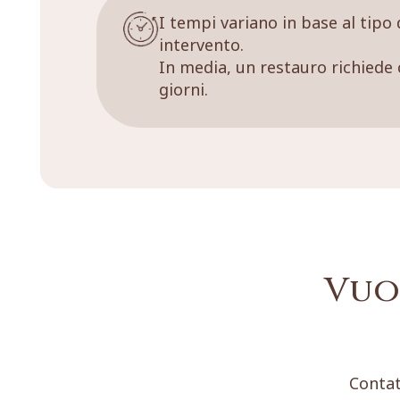
I tempi variano in base al tipo 
intervento.
In media, un restauro richiede 
giorni.
Vuo
Contat