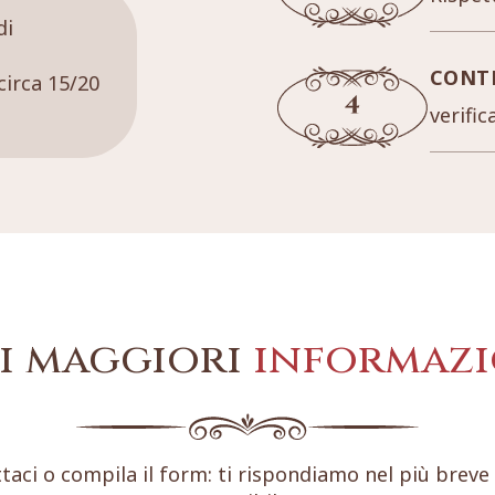
di
CONT
circa 15/20
verific
i maggiori
informazi
taci o compila il form: ti rispondiamo nel più brev