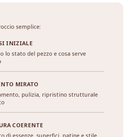
occio semplice:
SI INIZIALE
 lo stato del pezzo e cosa serve
o
ENTO MIRATO
mento, pulizia, ripristino strutturale
co
URA COERENTE
o di essenze, superfici, patine e stile