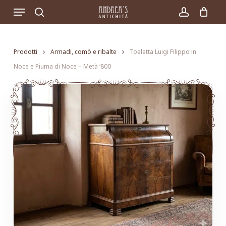
Skip
Menu
to
search
account
main
content
Prodotti
Armadi, comò e ribalte
Toeletta Luigi Filippo in
Noce e Piuma di Noce – Metà ‘800