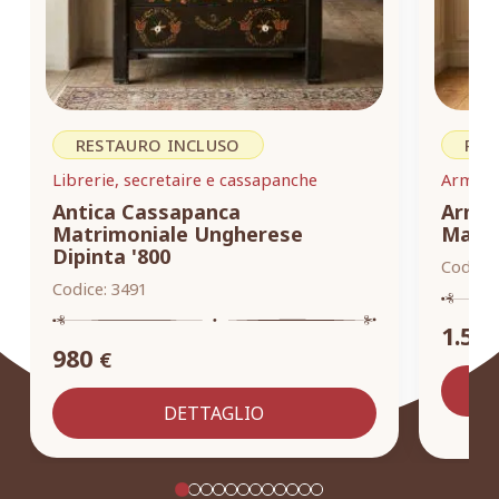
RESTAURO INCLUSO
RES
Librerie, secretaire e cassapanche
Armadi,
Antica Cassapanca
Armad
Matrimoniale Ungherese
Masse
Dipinta '800
Codice:
Codice:
3491
1.55
980
€
DETTAGLIO