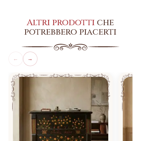
Altri prodotti
che
potrebbero piacerti
←
→