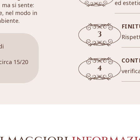
ed esteti
 ma si sente:
re, nel modo in
mbiente.
FINIT
Rispett
di
CONT
circa 15/20
verific