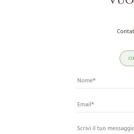
Vuo
Contat
CO