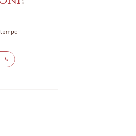
oni
?
e tempo