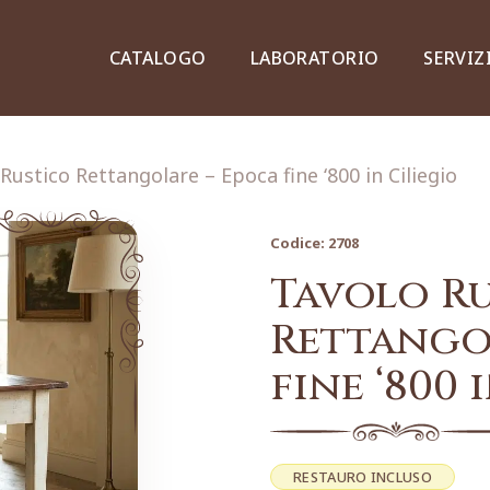
CATALOGO
LABORATORIO
SERVIZ
Rustico Rettangolare – Epoca fine ‘800 in Ciliegio
Codice:
2708
Credenze, piattaie e vetrine
Tavolo R
Rettango
fine ‘800 
Lampade e lampadari
Dipinti e stampe
RESTAURO INCLUSO