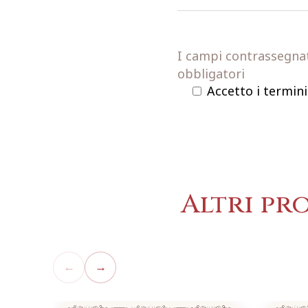
I campi contrassegnati
obbligatori
Accetto i termini
Altri pr
←
→