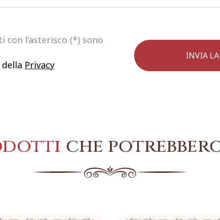
 con l’asterisco (*) sono
 della
Privacy
odotti
che potrebbero