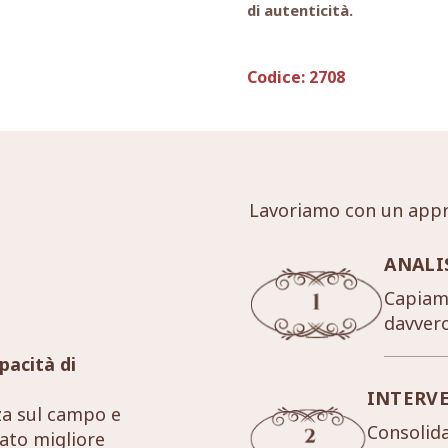
di autenticità.
Codice:
2708
Lavoriamo con un appr
ANALI
Capiamo
davver
pacità di
INTERV
za sul campo e
Consolida
tato migliore