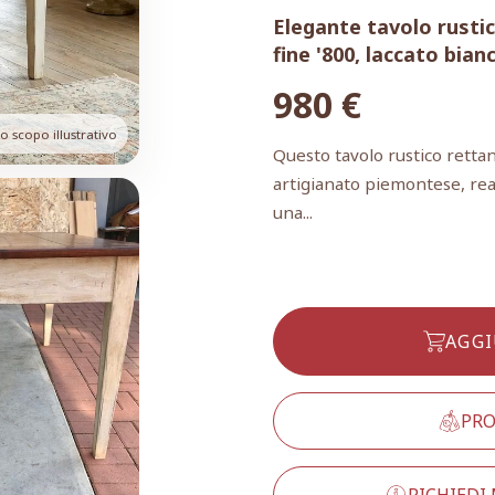
Elegante tavolo rustic
fine '800, laccato bian
980
€
 scopo illustrativo
Questo tavolo rustico retta
artigianato piemontese, reali
una...
AGGI
PRO
RICHIEDI