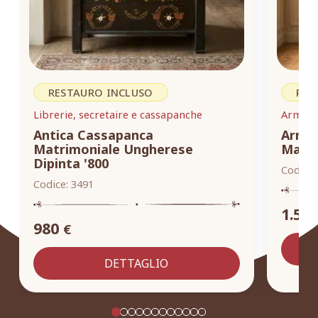
RESTAURO INCLUSO
RES
Librerie, secretaire e cassapanche
Armadi,
Antica Cassapanca
Armad
Matrimoniale Ungherese
Masse
Dipinta '800
Codice:
Codice:
3491
1.55
980
€
DETTAGLIO