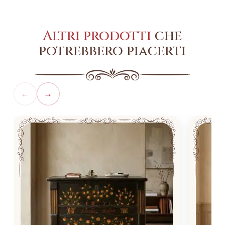
Altri prodotti
che
potrebbero piacerti
←
→