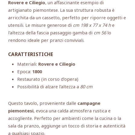
Rovere e Ciliegio
, un affascinante esempio di
artigianato piemontese. La sua struttura robusta è
arricchita da un cassetto, perfetto per riporre oggetti e
utensili. Le misure generose di
cm 198 x 77 x 74 h
e
l'altezza della fascia passaggio gamba di
cm 56
lo
rendono ideale per pranzi conviviali.
CARATTERISTICHE
Materiali:
Rovere e Ciliegio
Epoca:
1800
Restaurato (in corso d'opera)
Possibilità di alzare l'altezza a
80 cm
Questo tavolo, proveniente dalle
campagne
piemontesi
, evoca una calda atmosfera rustica e
accogliente. Perfetto per ambienti come la cucina o la
sala da pranzo, aggiunge un tocco di storia e autenticità
a qualsiasi spazio.