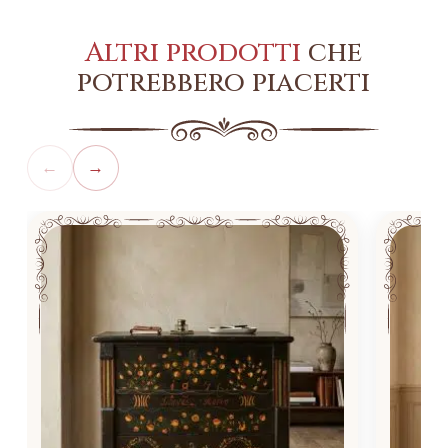
Altri prodotti
che
potrebbero piacerti
←
→