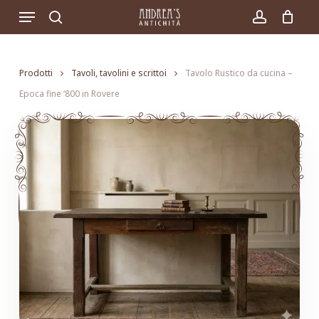
Skip
Menu
to
search
account
main
content
Prodotti
Tavoli, tavolini e scrittoi
Tavolo Rustico da cucina –
Epoca fine ‘800 in Rovere