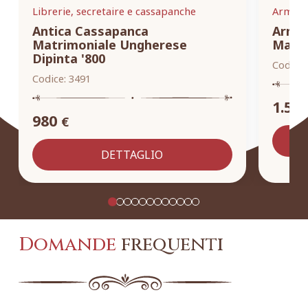
Librerie, secretaire e cassapanche
Armadi,
Antica Cassapanca
Armad
Matrimoniale Ungherese
Masse
Dipinta '800
Codice:
Codice:
3491
1.55
980
€
DETTAGLIO
Domande
frequenti