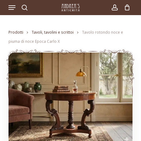
Skip
Menu
to
search
account
main
content
Prodotti
Tavoli, tavolini e scrittoi
Tavolo rotondo noce e
piuma di noce Epoca Carlo X