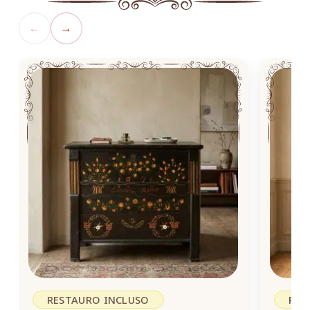
←
→
RESTAURO INCLUSO
RES