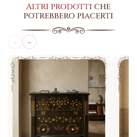
Altri prodotti
che
potrebbero piacerti
←
→