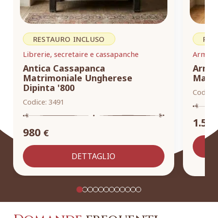
RESTAURO INCLUSO
RES
Librerie, secretaire e cassapanche
Armadi,
Antica Cassapanca
Armad
Matrimoniale Ungherese
Masse
Dipinta '800
Codice:
Codice:
3491
1.55
980
€
DETTAGLIO