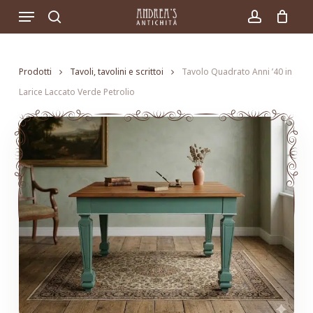
Skip
Menu
to
search
account
main
content
Prodotti
Tavoli, tavolini e scrittoi
Tavolo Quadrato Anni ’40 in
Larice Laccato Verde Petrolio