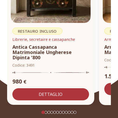
RESTAURO INCLUSO
RES
Librerie, secretaire e cassapanche
Armadi,
Antica Cassapanca
Armad
Matrimoniale Ungherese
Masse
Dipinta '800
Codice:
Codice:
3491
1.55
980
€
DETTAGLIO