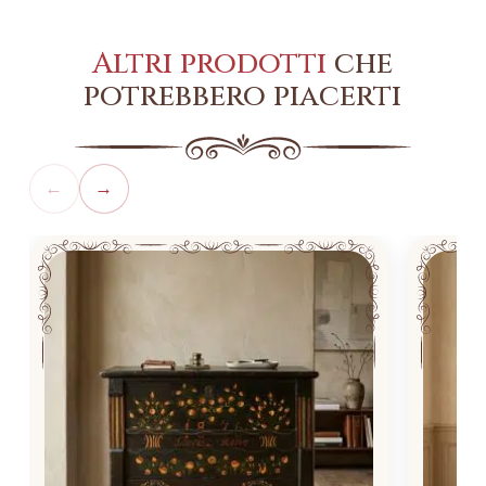
Altri prodotti
che
potrebbero piacerti
←
→