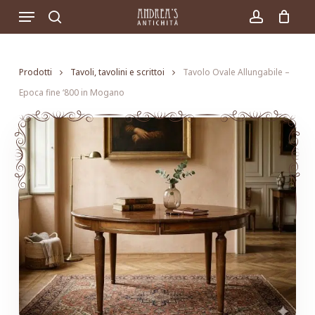
Skip
Menu
to
search
account
main
content
Prodotti
Tavoli, tavolini e scrittoi
Tavolo Ovale Allungabile –
Epoca fine ‘800 in Mogano