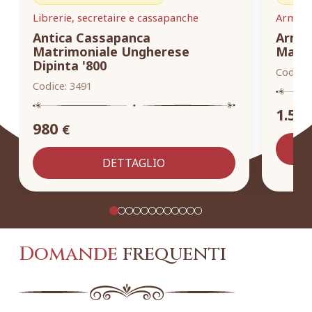
Librerie, secretaire e cassapanche
Armadi,
Antica Cassapanca
Armad
Matrimoniale Ungherese
Masse
Dipinta '800
Codice:
Codice:
3491
1.55
980
€
DETTAGLIO
Domande
frequenti