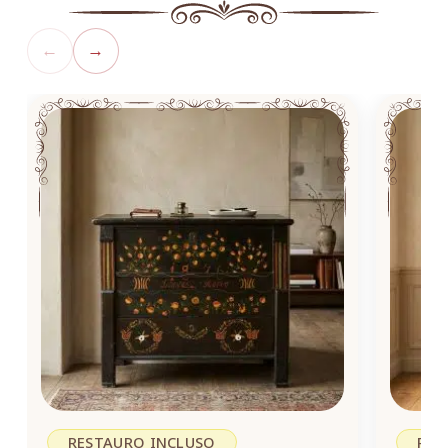
←
→
RESTAURO INCLUSO
RES