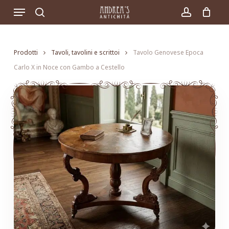
Skip
Menu
to
search
account
main
content
Prodotti
Tavoli, tavolini e scrittoi
Tavolo Genovese Epoca
Carlo X in Noce con Gambo a Cestello