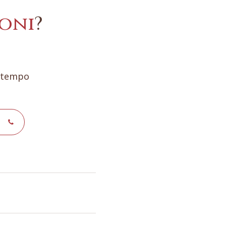
oni
?
e tempo