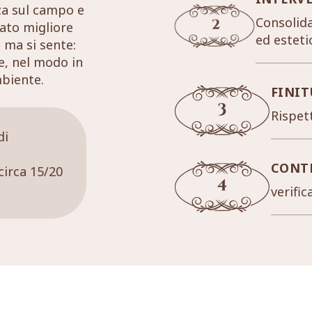
za sul campo e
Consolida
tato migliore
ed esteti
 ma si sente:
re, nel modo in
mbiente.
FINIT
Rispett
di
CONT
circa 15/20
verific