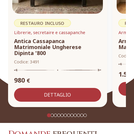
RESTAURO INCLUSO
RES
Librerie, secretaire e cassapanche
Armadi,
Antica Cassapanca
Armad
Matrimoniale Ungherese
Masse
Dipinta '800
Codice:
Codice:
3491
1.55
980
€
DETTAGLIO