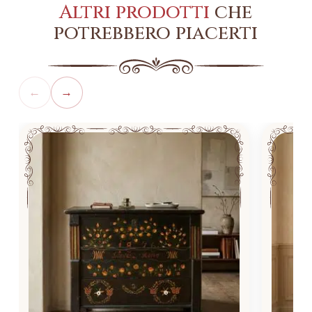
Altri prodotti
che
potrebbero piacerti
←
→