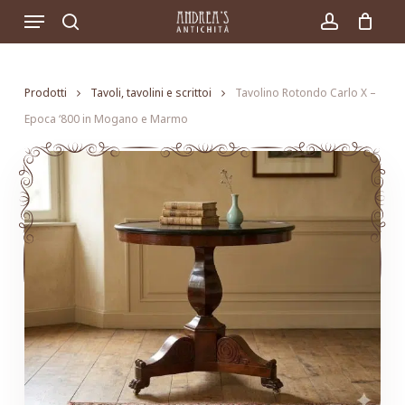
Skip
Menu
to
search
account
main
content
Prodotti
Tavoli, tavolini e scrittoi
Tavolino Rotondo Carlo X –
Epoca ‘800 in Mogano e Marmo