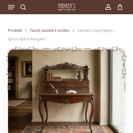
Skip
Menu
to
search
account
main
content
Prodotti
Tavoli, tavolini e scrittoi
Tavolino Luigi Filippo –
Epoca ‘800 in Mogano