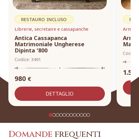
RESTAURO INCLUSO
RES
Librerie, secretaire e cassapanche
Armadi,
Antica Cassapanca
Armad
Matrimoniale Ungherese
Masse
Dipinta '800
Codice:
Codice:
3491
1.55
980
€
DETTAGLIO
Domande
frequenti