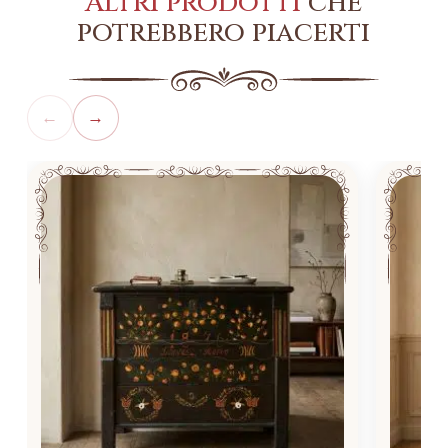
Altri prodotti
che
potrebbero piacerti
←
→