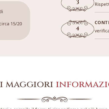
Rispett
di
CONT
circa 15/20
verific
i maggiori
informazi