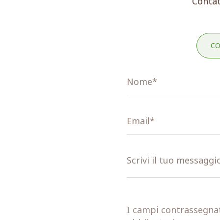
Contat
CO
I campi contrassegnati