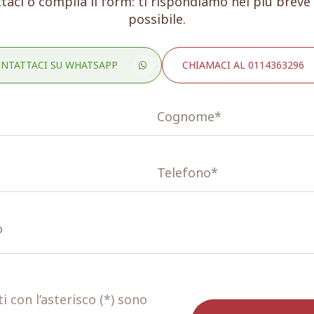
taci o compila il form: ti rispondiamo nel più brev
possibile.
NTATTACI SU WHATSAPP
CHIAMACI AL 0114363296
 con l’asterisco (*) sono