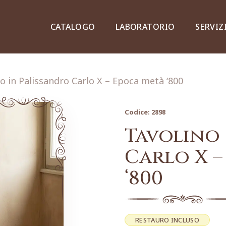
CATALOGO
LABORATORIO
SERVIZ
o in Palissandro Carlo X – Epoca metà ‘800
Codice:
2898
Credenze, piattaie e vetrine
Tavolino 
Carlo X –
‘800
Lampade e lampadari
Dipinti e stampe
RESTAURO INCLUSO