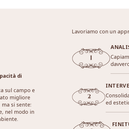
Lavoriamo con un appr
ANALI
Capiamo
davver
pacità di
INTERV
za sul campo e
Consolida
tato migliore
ed esteti
 ma si sente:
re, nel modo in
mbiente.
FINIT