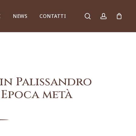
search
account
I
NEWS
CONTATTI
Armadi, comò e ribalte
in Palissandro
 Epoca metà
Specchiere e consolle
Complementi d’arredo