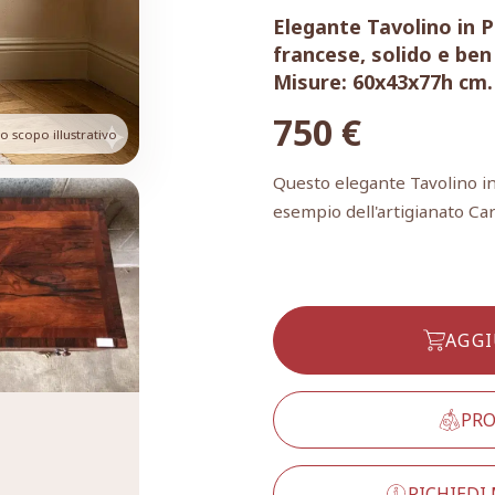
Elegante Tavolino in P
francese, solido e be
Misure: 60x43x77h cm.
750
€
 scopo illustrativo
Questo elegante Tavolino in
esempio dell'artigianato Carl
AGGI
PRO
RICHIEDI