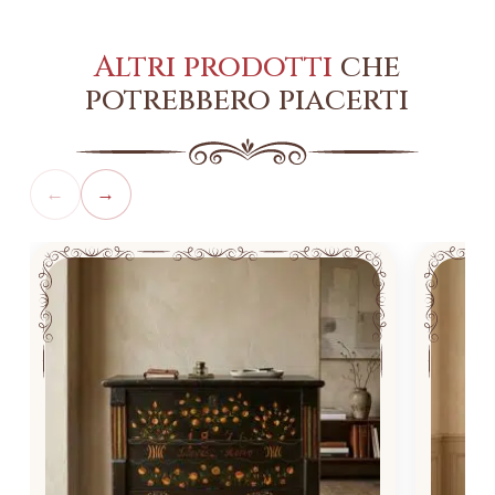
Altri prodotti
che
potrebbero piacerti
←
→