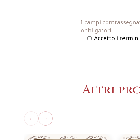
I campi contrassegnati
obbligatori
Accetto i termini
Altri pr
←
→