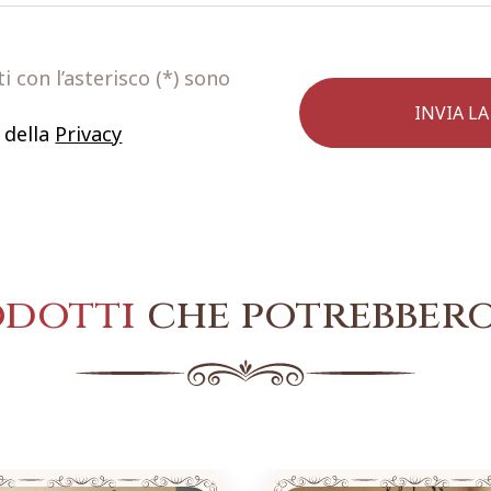
 con l’asterisco (*) sono
 della
Privacy
odotti
che potrebbero