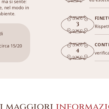
 ma si sente:
re, nel modo in
mbiente.
FINIT
Rispett
di
CONT
circa 15/20
verific
i maggiori
informazi