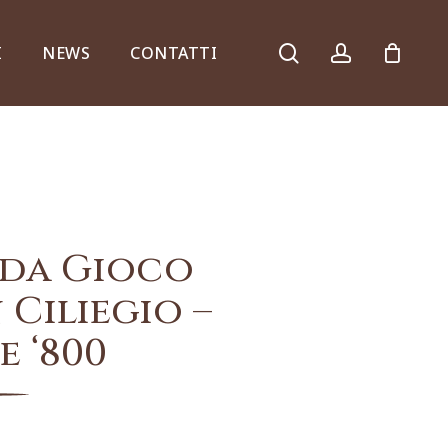
search
account
I
NEWS
CONTATTI
Armadi, comò e ribalte
 da Gioco
 Ciliegio –
e ‘800
Specchiere e consolle
Complementi d’arredo