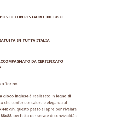
POSTO CON RESTAURO INCLUSO
RATUITA IN TUTTA ITALIA
 ACCOMPAGNATO DA CERTIFICATO
À
o a Torino.
a gioco inglese
è realizzato in
legno di
to che conferisce calore e eleganza al
x44x79h
, questo pezzo si apre per rivelare
 88x88
, perfetta per serate di convivialità e