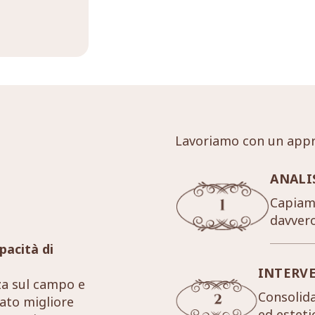
Lavoriamo con un appr
ANALI
Capiamo
davver
pacità di
INTERV
za sul campo e
Consolida
tato migliore
ed esteti