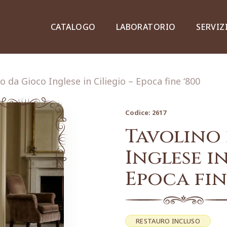
CATALOGO
LABORATORIO
SERVIZ
o da Gioco Inglese in Ciliegio – Epoca fine ‘800
Codice:
2617
Credenze, piattaie e vetrine
Tavolino
Inglese in
Epoca fin
Lampade e lampadari
Dipinti e stampe
RESTAURO INCLUSO