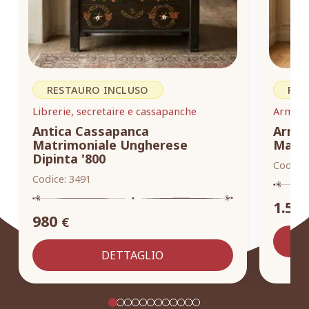
RESTAURO INCLUSO
RES
Librerie, secretaire e cassapanche
Armadi,
Antica Cassapanca
Armad
Matrimoniale Ungherese
Masse
Dipinta '800
Codice:
Codice:
3491
1.55
980
€
DETTAGLIO