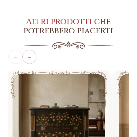
Altri prodotti
che
potrebbero piacerti
←
→