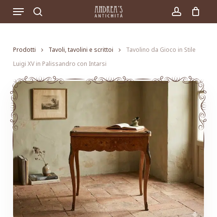
Skip
Menu
to
search
account
main
content
Prodotti
Tavoli, tavolini e scrittoi
Tavolino da Gioco in Stile
Luigi XV in Palissandro con Intarsi