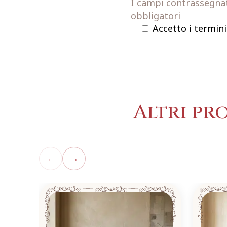
I campi contrassegnati
obbligatori
Accetto i termini
Altri pr
←
→