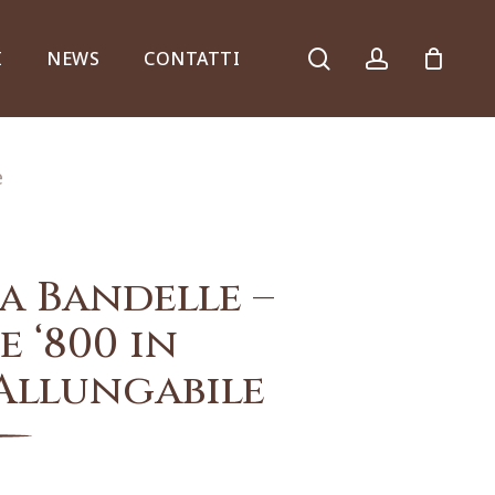
search
account
I
NEWS
CONTATTI
e
Armadi, comò e ribalte
a Bandelle –
e ‘800 in
llungabile
Specchiere e consolle
Complementi d’arredo