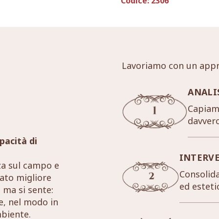
Codice:
2306
Lavoriamo con un appr
ANALI
Capiamo
davver
pacità di
INTERV
za sul campo e
Consolida
tato migliore
ed esteti
 ma si sente:
re, nel modo in
mbiente.