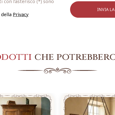
 con l’asterisco (*) sono
 della
Privacy
odotti
che potrebbero