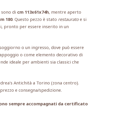
o sono di
cm 113x61x74h
, mentre aperto
cm 180
. Questo pezzo è stato
restaurato
e si
i, pronto per essere inserito in un
n soggiorno o un ingresso, dove può essere
i appoggio o come elemento decorativo di
rende ideale per ambienti sia classici che
ndrea's Antichità a Torino (zona centro).
, prezzo e consegna/spedizione.
i sono sempre accompagnati da certificato