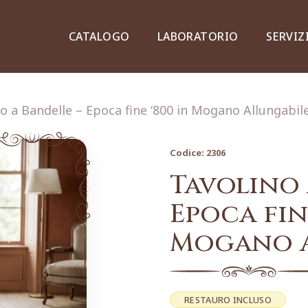
CATALOGO
LABORATORIO
SERVIZ
o a Bandelle – Epoca fine ‘800 in Mogano Allungabil
Codice:
2306
Credenze, piattaie e vetrine
Tavolino 
Epoca fin
Mogano A
Lampade e lampadari
Dipinti e stampe
RESTAURO INCLUSO