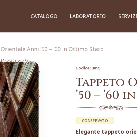
CATALOGO
LABORATORIO
SERVIZ
Orientale Anni ’50 – ’60 in Ottimo Stato
Codice:
3095
Credenze, piattaie e vetrine
Tappeto O
’50 – ’60 
Lampade e lampadari
CONSERVATO
Elegante tappeto orient
Dipinti e stampe