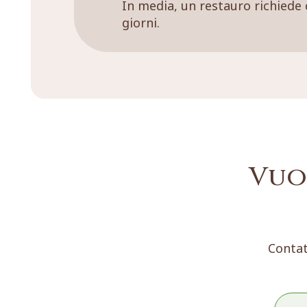
In media, un restauro richiede 
giorni.
Vuo
Contat