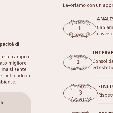
Lavoriamo con un appr
ANALI
Capiamo
davver
pacità di
INTERV
za sul campo e
Consolida
tato migliore
ed esteti
 ma si sente:
re, nel modo in
mbiente.
FINIT
Rispett
di