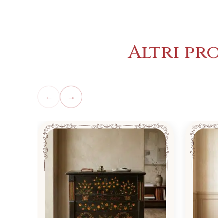
Altri pr
←
→