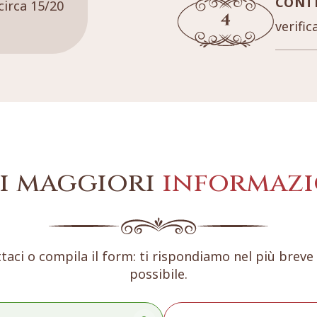
CONT
circa 15/20
verific
i maggiori
informazi
taci o compila il form: ti rispondiamo nel più brev
possibile.