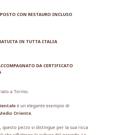
POSTO CON RESTAURO INCLUSO
RATUITA IN TUTTA ITALIA
 ACCOMPAGNATO DA CERTIFICATO
À
riato a Torino.
ientale
è un elegante esempio di
Medio Oriente
.
, questo pezzo si distingue per la sua ricca
ali che riflettono la cultura del periodo. Le