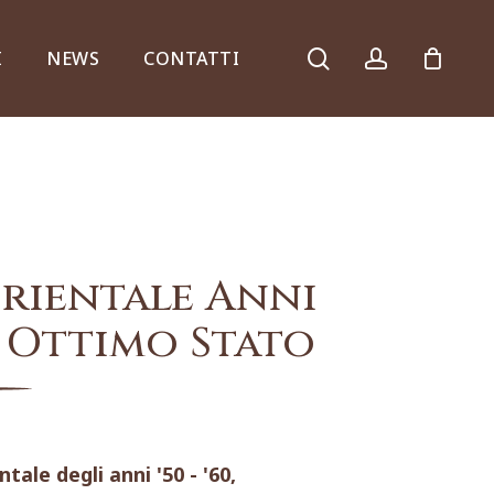
search
account
I
NEWS
CONTATTI
Armadi, comò e ribalte
rientale Anni
in Ottimo Stato
Specchiere e consolle
ale degli anni '50 - '60,
Complementi d’arredo