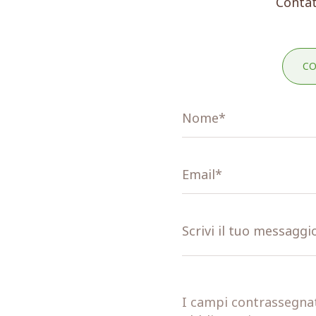
Contat
CO
I campi contrassegnati