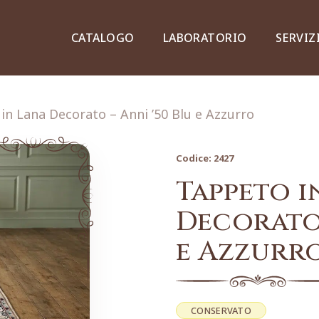
CATALOGO
LABORATORIO
SERVIZ
in Lana Decorato – Anni ’50 Blu e Azzurro
Codice:
2427
Credenze, piattaie e vetrine
Tappeto i
Decorato 
e Azzurr
Lampade e lampadari
Dipinti e stampe
CONSERVATO