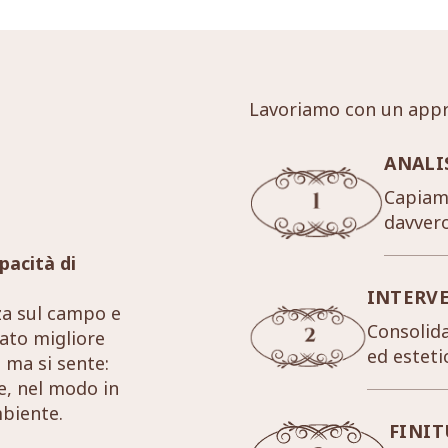
Lavoriamo con un appr
ANALI
Capiamo
davver
pacità di
INTERV
za sul campo e
Consolida
tato migliore
ed esteti
 ma si sente:
re, nel modo in
mbiente.
FINIT