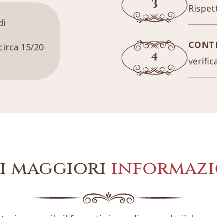
Rispett
di
CONT
circa 15/20
verific
i maggiori
informazi