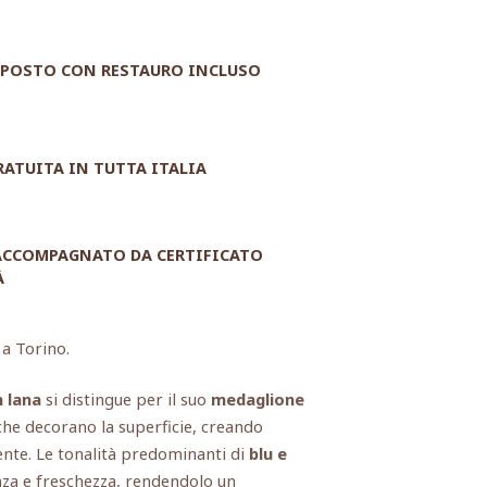
POSTO CON RESTAURO INCLUSO
RATUITA IN TUTTA ITALIA
 ACCOMPAGNATO DA CERTIFICATO
À
 a Torino.
n lana
si distingue per il suo
medaglione
he decorano la superficie, creando
ente. Le tonalità predominanti di
blu e
za e freschezza, rendendolo un