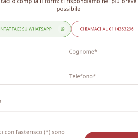
taci o compila il form: ti rispondiamo nel più brev
possibile.
NTATTACI SU WHATSAPP
CHIAMACI AL 0114363296
 con l’asterisco (*) sono