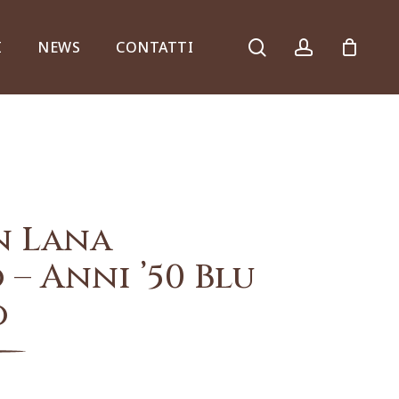
search
account
I
NEWS
CONTATTI
Armadi, comò e ribalte
n Lana
– Anni ’50 Blu
o
Specchiere e consolle
Complementi d’arredo