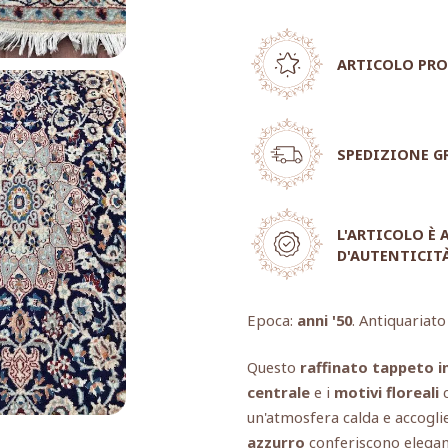
ARTICOLO PRO
SPEDIZIONE G
L'ARTICOLO È
D'AUTENTICIT
Epoca:
anni '50
. Antiquariato
Questo
raffinato tappeto i
centrale
e i
motivi floreali
c
un'atmosfera calda e accogli
azzurro
conferiscono elegan