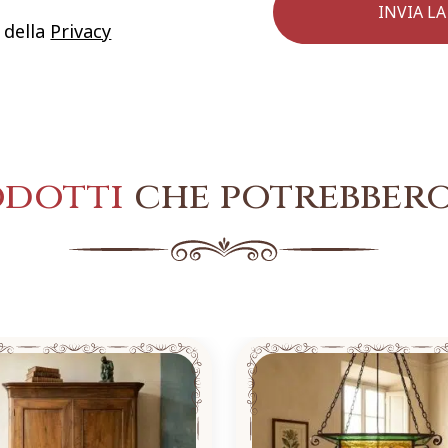
 della
Privacy
odotti
che potrebbero