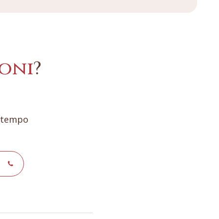
oni
?
e tempo