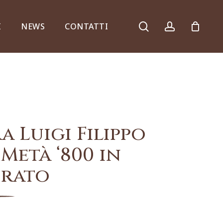
search
account
I
NEWS
CONTATTI
Armadi, comò e ribalte
a Luigi Filippo
 Metà ‘800 in
rato
Specchiere e consolle
Complementi d’arredo