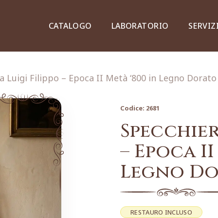
CATALOGO
LABORATORIO
SERVIZ
a Luigi Filippo – Epoca II Metà ‘800 in Legno Dorato
Codice:
2681
Credenze, piattaie e vetrine
Specchier
– Epoca II
Legno Do
Lampade e lampadari
Dipinti e stampe
RESTAURO INCLUSO