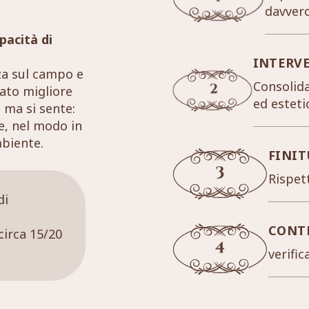
davver
pacità di
INTERV
za sul campo e
Consolida
tato migliore
ed esteti
 ma si sente:
re, nel modo in
mbiente.
FINIT
Rispett
di
CONT
circa 15/20
verific