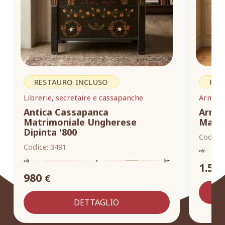
RESTAURO INCLUSO
RES
Librerie, secretaire e cassapanche
Armadi,
Antica Cassapanca
Armad
Matrimoniale Ungherese
Masse
Dipinta '800
Codice:
Codice:
3491
1.55
980
€
DETTAGLIO