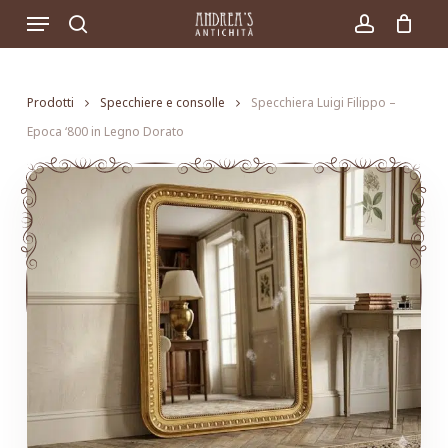
Skip
Menu
to
search
account
main
content
Prodotti
Specchiere e consolle
Specchiera Luigi Filippo –
Epoca ‘800 in Legno Dorato