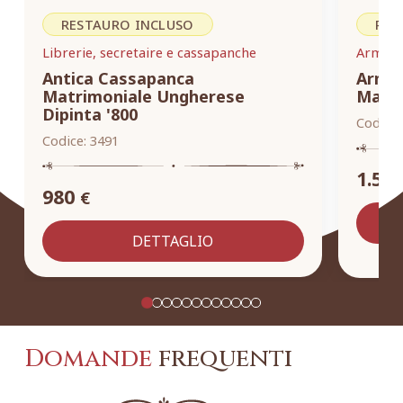
RESTAURO INCLUSO
RES
Librerie, secretaire e cassapanche
Armadi,
Antica Cassapanca
Armad
Matrimoniale Ungherese
Masse
Dipinta '800
Codice:
Codice:
3491
1.55
980
€
DETTAGLIO
Domande
frequenti