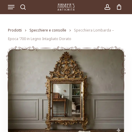
Skip
Menu
to
search
account
main
content
Prodotti
Specchiere e consolle
Specchiera Lombarda –
Epoca ‘700 in Legno Intagliato Dorato