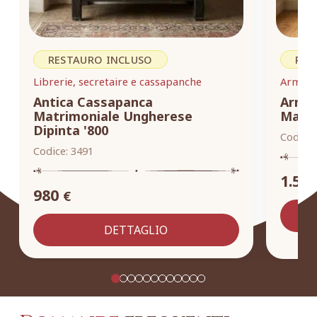
RESTAURO INCLUSO
RES
Librerie, secretaire e cassapanche
Armadi,
Antica Cassapanca
Armad
Matrimoniale Ungherese
Masse
Dipinta '800
Codice:
Codice:
3491
1.55
980
€
DETTAGLIO