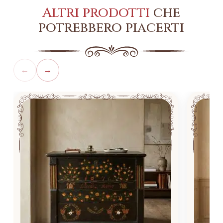
Altri prodotti
che
potrebbero piacerti
←
→