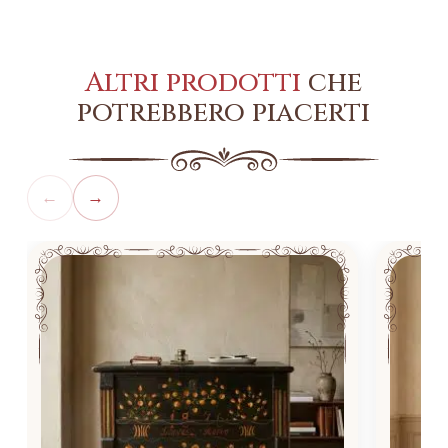
Altri prodotti
che
potrebbero piacerti
←
→