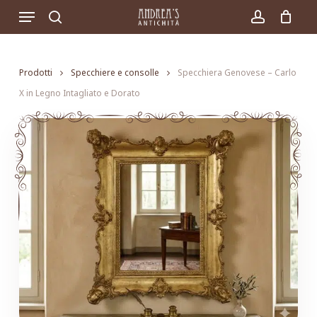
Skip
Menu
to
search
account
main
content
Prodotti
Specchiere e consolle
Specchiera Genovese – Carlo
X in Legno Intagliato e Dorato