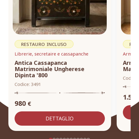
RESTAURO INCLUSO
RES
Librerie, secretaire e cassapanche
Armadi,
Antica Cassapanca
Armad
Matrimoniale Ungherese
Masse
Dipinta '800
Codice:
Codice:
3491
1.55
980
€
DETTAGLIO