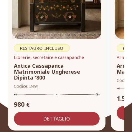
RESTAURO INCLUSO
RES
Librerie, secretaire e cassapanche
Armadi,
Antica Cassapanca
Armad
Matrimoniale Ungherese
Masse
Dipinta '800
Codice:
Codice:
3491
1.55
980
€
DETTAGLIO